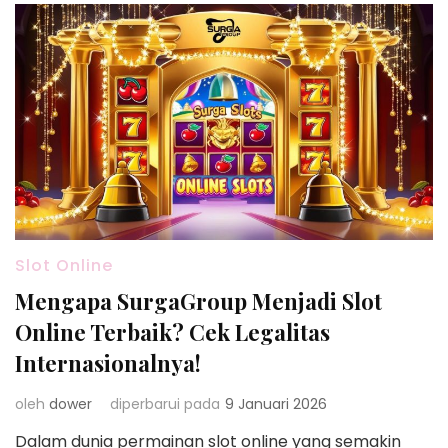
Slot Online
Mengapa SurgaGroup Menjadi Slot
Online Terbaik? Cek Legalitas
Internasionalnya!
oleh
dower
diperbarui pada
9 Januari 2026
Dalam dunia permainan slot online yang semakin