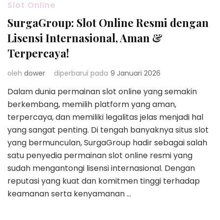
Slot Online
SurgaGroup: Slot Online Resmi dengan
Lisensi Internasional, Aman &
Terpercaya!
oleh
dower
diperbarui pada
9 Januari 2026
Dalam dunia permainan slot online yang semakin
berkembang, memilih platform yang aman,
terpercaya, dan memiliki legalitas jelas menjadi hal
yang sangat penting. Di tengah banyaknya situs slot
yang bermunculan, SurgaGroup hadir sebagai salah
satu penyedia permainan slot online resmi yang
sudah mengantongi lisensi internasional. Dengan
reputasi yang kuat dan komitmen tinggi terhadap
keamanan serta kenyamanan …