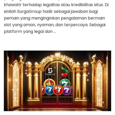
khawatir terhadap legalitas atau kredibilitas situs. Di
sinilah SurgaGroup hadir sebagai jawaban bagi
pemain yang menginginkan pengalaman bermain
slot yang aman, nyaman, dan terpercaya. Sebagai
platform yang legal dan …