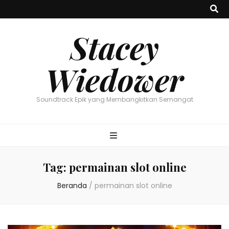
Stacey
Wiedower
Soundtrack Epik yang Membangkitkan Semangat
Tag:
permainan slot online
Beranda
/
permainan slot online