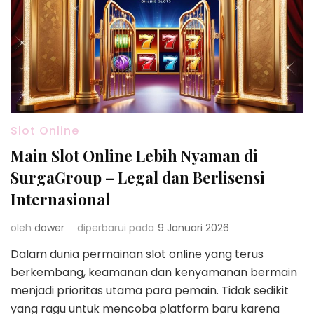
Slot Online
Main Slot Online Lebih Nyaman di
SurgaGroup – Legal dan Berlisensi
Internasional
oleh
dower
diperbarui pada
9 Januari 2026
Dalam dunia permainan slot online yang terus
berkembang, keamanan dan kenyamanan bermain
menjadi prioritas utama para pemain. Tidak sedikit
yang ragu untuk mencoba platform baru karena