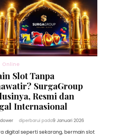
t Online
in Slot Tanpa
awatir? SurgaGroup
lusinya, Resmi dan
gal Internasional
dower
diperbarui pada
9 Januari 2026
ra digital seperti sekarang, bermain slot