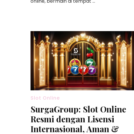
online, bermain di tempat …
Slot Online
SurgaGroup: Slot Online
Resmi dengan Lisensi
Internasional, Aman &