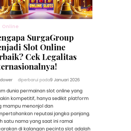
t Online
ngapa SurgaGroup
njadi Slot Online
rbaik? Cek Legalitas
ternasionalnya!
dower
diperbarui pada
9 Januari 2026
m dunia permainan slot online yang
kin kompetitif, hanya sedikit platform
g mampu menonjol dan
pertahankan reputasi jangka panjang.
h satu nama yang saat ini ramai
carakan di kalangan pecinta slot adalah