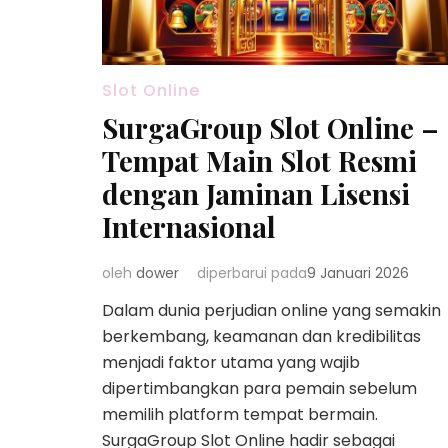
Slot Online
SurgaGroup Slot Online –
Tempat Main Slot Resmi
dengan Jaminan Lisensi
Internasional
oleh
dower
diperbarui pada
9 Januari 2026
Dalam dunia perjudian online yang semakin
berkembang, keamanan dan kredibilitas
menjadi faktor utama yang wajib
dipertimbangkan para pemain sebelum
memilih platform tempat bermain.
SurgaGroup Slot Online hadir sebagai