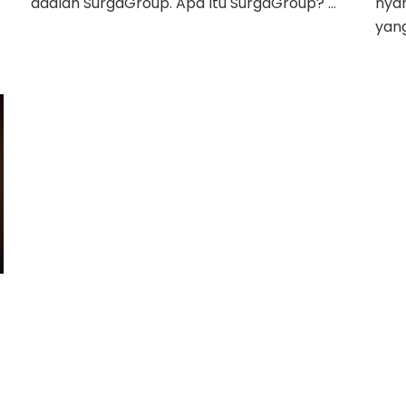
adalah SurgaGroup. Apa Itu SurgaGroup? …
nya
yang