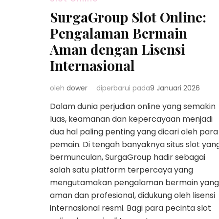
SurgaGroup Slot Online:
Pengalaman Bermain
Aman dengan Lisensi
Internasional
oleh
dower
diperbarui pada
9 Januari 2026
Dalam dunia perjudian online yang semakin
luas, keamanan dan kepercayaan menjadi
dua hal paling penting yang dicari oleh para
pemain. Di tengah banyaknya situs slot yan
bermunculan, SurgaGroup hadir sebagai
salah satu platform terpercaya yang
mengutamakan pengalaman bermain yang
aman dan profesional, didukung oleh lisensi
internasional resmi. Bagi para pecinta slot