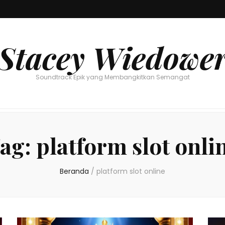
Stacey Wiedowe
Soundtrack Epik yang Membangkitkan Semangat
ag:
platform slot onli
Beranda
/
platform slot online