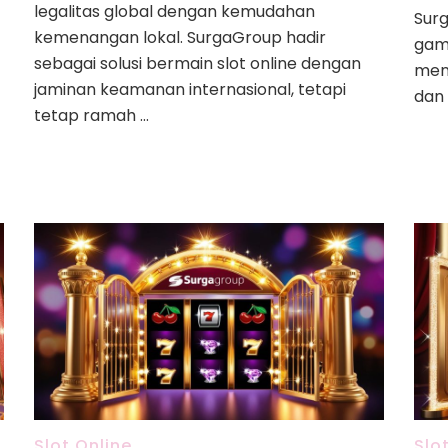
legalitas global dengan kemudahan
Surg
kemenangan lokal. SurgaGroup hadir
game
sebagai solusi bermain slot online dengan
mena
jaminan keamanan internasional, tetapi
dan 
tetap ramah …
Slot Online
Slo