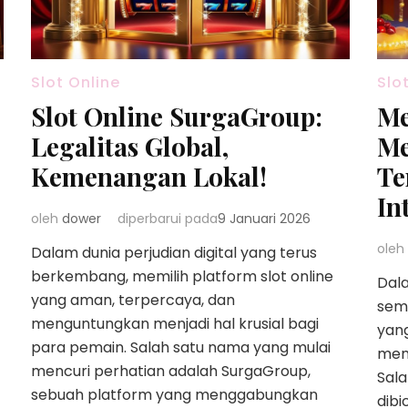
Slot Online
Slo
Slot Online SurgaGroup:
Me
Legalitas Global,
Me
Kemenangan Lokal!
Te
In
oleh
dower
diperbarui pada
9 Januari 2026
oleh
Dalam dunia perjudian digital yang terus
berkembang, memilih platform slot online
Dala
yang aman, terpercaya, dan
sema
menguntungkan menjadi hal krusial bagi
yan
para pemain. Salah satu nama yang mulai
mem
mencuri perhatian adalah SurgaGroup,
Sala
sebuah platform yang menggabungkan
dibi